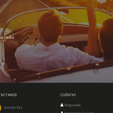
r
egurado
TACTANOS
CUENTAS
Asegurado
Estrella 851