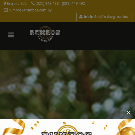
Estrella 851
(021) 449 488
(021) 449 492
-
rumbos@rumbos.com.py
Inicio Sesión Asegurados
×